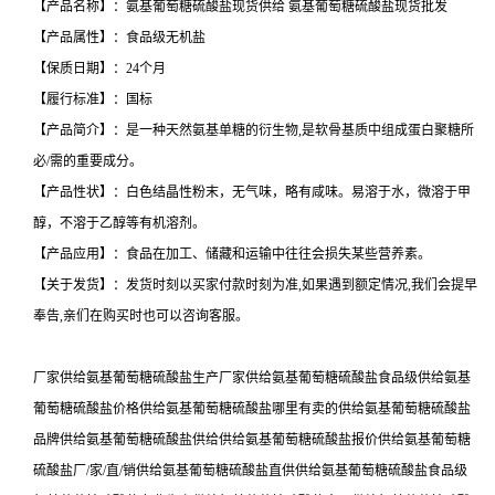
【产品名称】：氨基葡萄糖硫酸盐现货供给 氨基葡萄糖硫酸盐现货批发
【产品属性】：食品级无机盐
【保质日期】：24个月
【履行标准】：国标
【产品简介】：是一种天然氨基单糖的衍生物,是软骨基质中组成蛋白聚糖所
必/需的重要成分。
【产品性状】：白色结晶性粉末，无气味，略有咸味。易溶于水，微溶于甲
醇，不溶于乙醇等有机溶剂。
【产品应用】：食品在加工、储藏和运输中往往会损失某些营养素。
【关于发货】：发货时刻以买家付款时刻为准,如果遇到额定情况,我们会提早
奉告,亲们在购买时也可以咨询客服。
厂家供给氨基葡萄糖硫酸盐生产厂家供给氨基葡萄糖硫酸盐食品级供给氨基
葡萄糖硫酸盐价格供给氨基葡萄糖硫酸盐哪里有卖的供给氨基葡萄糖硫酸盐
品牌供给氨基葡萄糖硫酸盐供给供给氨基葡萄糖硫酸盐报价供给氨基葡萄糖
硫酸盐厂/家/直/销供给氨基葡萄糖硫酸盐直供供给氨基葡萄糖硫酸盐食品级