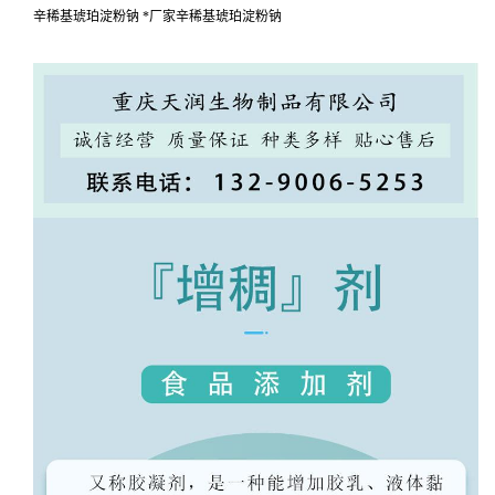
辛稀基琥珀淀粉钠 *厂家辛稀基琥珀淀粉钠