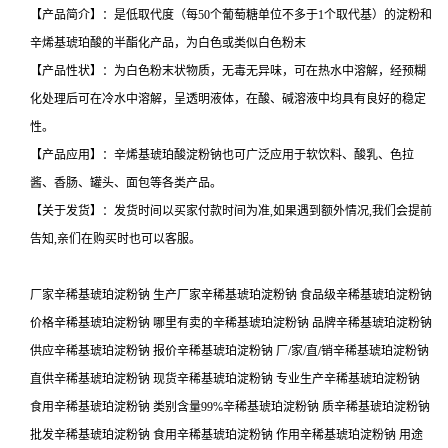
【产品简介】：是低取代度（每50个葡萄糖单位不多于1个取代基）的淀粉和
辛烯基琥珀酸的半酯化产品，为白色或类似白色粉末
【产品性状】：为白色粉末状物质，无毒无异味，可在热水中溶解，经预糊
化处理后可在冷水中溶解，呈透明液体，在酸、碱溶液中均具有良好的稳定
性。
【产品应用】：辛烯基琥珀酸淀粉钠也可广泛应用于软饮料、酸乳、色拉
酱、香肠、罐头、面包等各类产品。
【关于发货】：发货时间以买家付款时间为准,如果遇到额外情况,我们会提前
告知,亲们在购买时也可以客服。
厂家辛稀基琥珀淀粉钠 生产厂家辛稀基琥珀淀粉钠 食品级辛稀基琥珀淀粉钠
价格辛稀基琥珀淀粉钠 哪里有卖的辛稀基琥珀淀粉钠 品牌辛稀基琥珀淀粉钠
供应辛稀基琥珀淀粉钠 报价辛稀基琥珀淀粉钠 厂/家/直/销辛稀基琥珀淀粉钠
直供辛稀基琥珀淀粉钠 现货辛稀基琥珀淀粉钠 专业生产辛稀基琥珀淀粉钠
食用辛稀基琥珀淀粉钠 类别含量99%辛稀基琥珀淀粉钠 质辛稀基琥珀淀粉钠
批发辛稀基琥珀淀粉钠 食用辛稀基琥珀淀粉钠 作用辛稀基琥珀淀粉钠 用途