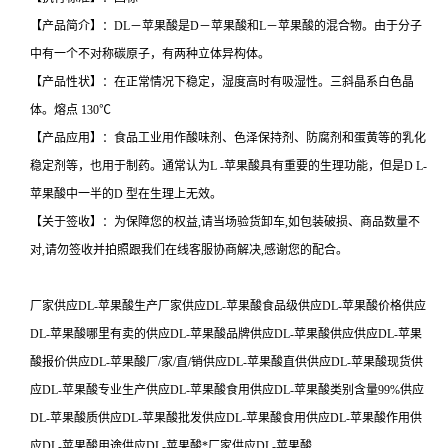
【产品简介】：DL－苹果酸是D－苹果酸和L－苹果酸的混合物。由于分子
中有一个不对称碳原子，有两种立体异构体。
【产品性状】：在正常情况下稳定，湿度高时有吸湿性。三斜晶系白色晶
体。熔点 130℃
【产品应用】：食品工业用作酸味剂、色泽保持剂、防腐剂和蛋黄等的乳化
稳定剂等，也用于制药。通常认为L -苹果酸具有重要的生理功能，但是D L-
苹果酸中一半的D 型在生理上无效。
【关于签收】：为保障您的权益,请当场验货卸车,如包装破损、商品数量不
对,请勿签收并拍照跟我们在线客服协商解决,感谢您的配合。
厂家供应DL-苹果酸生产厂家供应DL-苹果酸食品级供应DL-苹果酸价格供应
DL-苹果酸哪里有卖的供应DL-苹果酸品牌供应DL-苹果酸供应供应DL-苹果
酸报价供应DL-苹果酸厂/家/直/销供应DL-苹果酸直供供应DL-苹果酸现货供
应DL-苹果酸专业生产供应DL-苹果酸食用供应DL-苹果酸类别含量99%供应
DL-苹果酸质供应DL-苹果酸批发供应DL-苹果酸食用供应DL-苹果酸作用供
应DL-苹果酸用途供应DL-苹果酸*厂家供应DL-苹果酸