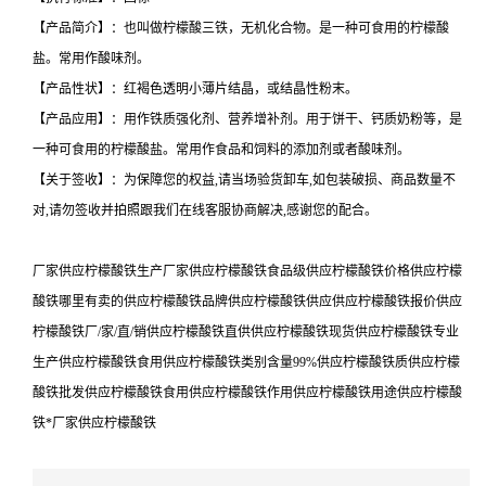
【产品简介】：也叫做柠檬酸三铁，无机化合物。是一种可食用的柠檬酸
盐。常用作酸味剂。
【产品性状】：红褐色透明小薄片结晶，或结晶性粉末。
【产品应用】：用作铁质强化剂、营养增补剂。用于饼干、钙质奶粉等，是
一种可食用的柠檬酸盐。常用作食品和饲料的添加剂或者酸味剂。
【关于签收】：为保障您的权益,请当场验货卸车,如包装破损、商品数量不
对,请勿签收并拍照跟我们在线客服协商解决,感谢您的配合。
厂家供应柠檬酸铁生产厂家供应柠檬酸铁食品级供应柠檬酸铁价格供应柠檬
酸铁哪里有卖的供应柠檬酸铁品牌供应柠檬酸铁供应供应柠檬酸铁报价供应
柠檬酸铁厂/家/直/销供应柠檬酸铁直供供应柠檬酸铁现货供应柠檬酸铁专业
生产供应柠檬酸铁食用供应柠檬酸铁类别含量99%供应柠檬酸铁质供应柠檬
酸铁批发供应柠檬酸铁食用供应柠檬酸铁作用供应柠檬酸铁用途供应柠檬酸
铁*厂家供应柠檬酸铁