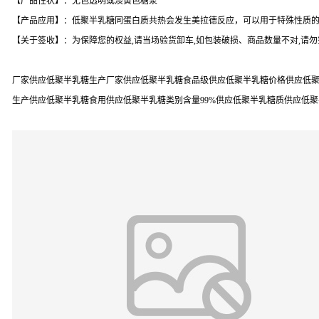
【产品性状】：无色透明或淡黄色糖浆
【产品应用】：低聚半乳糖同蛋白质共热会发生美拉德反应，可以用于特殊性质
【关于签收】：为保障您的权益,请当场验货卸车,如包装破损、商品数量不对,请
厂家供应低聚半乳糖生产厂家供应低聚半乳糖食品级供应低聚半乳糖价格供应低聚
生产供应低聚半乳糖食用供应低聚半乳糖类别含量99%供应低聚半乳糖质供应低