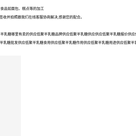
的食品如面包、糕点等的加工
勿签收并拍照跟我们在线客服协商解决,感谢您的配合。
半乳糖哪里有卖的供应低聚半乳糖品牌供应低聚半乳糖供应供应低聚半乳糖报价供应低
聚半乳糖批发供应低聚半乳糖食用供应低聚半乳糖作用供应低聚半乳糖用途供应低聚半