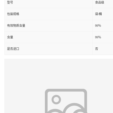
型号
食品级
包装规格
袋/桶
有效物质含量
99％
含量
99％
是否进口
否