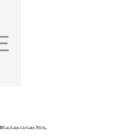
n-Glc/Gal(n 为0-6)。