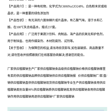
【产品简介】：是一种有机物，化学式为C6H6Na12O24P6，白色粉末状或结
晶状，是一种重要的绿色添加剂
【产品性状】：有光泽的六面体鳞片或片晶体，有乙酸气味。溶于水和乙
醇。在100℃失去结晶水，熔点237度。
【产品应用】：广泛用于果蔬汁饮料、肉制品、海产品的抗氧化和护色剂，
用于制锌盐、也用作媒染剂、木材防腐剂、试剂等。
【关于签收】：为保障您的权益,请当场验货卸车,如包装破损、商品数量不
对,请勿签收并拍照跟我们在线客服协商解决,感谢您的配合。
厂家供应植酸钠生产厂家供应植酸钠食品级供应植酸钠价格供应植酸钠哪里
有卖的供应植酸钠品牌供应植酸钠供应供应植酸钠报 价供应植酸钠厂/家/直/
销供应植酸钠直供供应植酸钠现货供应植酸钠专业生产供应植酸钠食用供应
植酸钠类别含量99%供应植酸钠质供应植酸钠批发供应植酸钠食用供应植酸
钠作用供应植酸钠用途供应植酸钠*厂家供应植酸钠