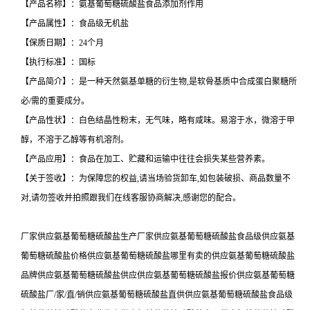
【产品名称】：氨基葡萄糖硫酸盐食品添加剂作用
【产品属性】：食品级无机盐
【保质日期】：24个月
【执行标准】：国标
【产品简介】：是一种天然氨基单糖的衍生物,是软骨基质中合成蛋白聚糖所
必/需的重要成分。
【产品性状】：白色结晶性粉末，无气味，略有咸味。易溶于水，微溶于甲
醇，不溶于乙醇等有机溶剂。
【产品应用】：食品在加工、贮藏和运输中往往会损失某些营养素。
【关于签收】：为保障您的权益,请当场验货卸车,如包装破损、商品数量不
对,请勿签收并拍照跟我们在线客服协商解决,感谢您的配合。
厂家供应氨基葡萄糖硫酸盐生产厂家供应氨基葡萄糖硫酸盐食品级供应氨基
葡萄糖硫酸盐价格供应氨基葡萄糖硫酸盐哪里有卖的供应氨基葡萄糖硫酸盐
品牌供应氨基葡萄糖硫酸盐供应供应氨基葡萄糖硫酸盐报价供应氨基葡萄糖
硫酸盐厂/家/直/销供应氨基葡萄糖硫酸盐直供供应氨基葡萄糖硫酸盐食品级