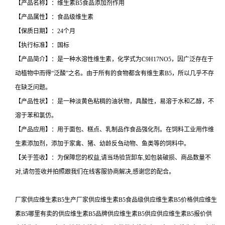
【产品名称】：维生素B5食品添加剂作用
【产品属性】：食品级维生素
【保质日期】：24个月
【执行标准】：国标
【产品简介】：是一种水溶性维生素，化学式为C9H17NO5，因广泛存在于
动植物中而得“泛酸”之名。由于所有的食物都含有维生素B5，所以几乎不存
在缺乏问题。
【产品性状】：是一种淡黄色粘稠的油状物，具酸性，易溶于水和乙醇，不
溶于苯和氯仿。
【产品应用】：用于面包、糕点、乳制品作食品强化剂。在饲料工业用作维
生素添加剂，添加于家禽、猪、幼龄反刍动物、鱼类等的饲料中。
【关于签收】：为保障您的权益,请当场验货卸车,如包装破损、商品数量不
对,请勿签收并拍照跟我们在线客服协商解决,感谢您的配合。
厂家供应维生素B5生产厂家供应维生素B5食品级供应维生素B5价格供应维生
素B5哪里有卖的供应维生素B5品牌供应维生素B5供应供应维生素B5报价供