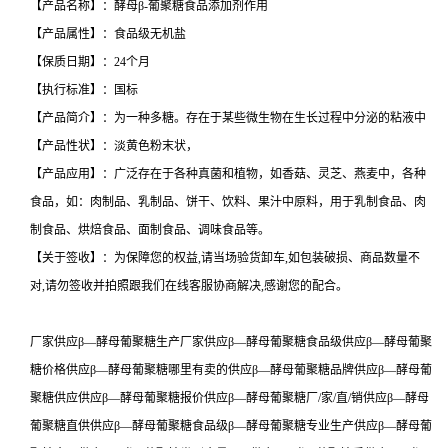
【产品名称】：酵母β-葡聚糖食品添加剂作用
【产品属性】：食品级无机盐
【保质日期】：24个月
【执行标准】：国标
【产品简介】：为一种多糖。存在于某些微生物在生长过程中分泌的粘液中
【产品性状】：淡黄色粉末状，
【产品应用】：广泛存在于各种真菌和植物，如香菇、灵芝、燕麦中，各种
食品，如：肉制品、乳制品、饼干、饮料、果汁中原料，用于乳制食品、肉
制食品、烘焙食品、面制食品、调味食品等。
【关于签收】：为保障您的权益,请当场验货卸车,如包装破损、商品数量不
对,请勿签收并拍照跟我们在线客服协商解决,感谢您的配合。
厂家供应β—酵母葡聚糖生产厂家供应β—酵母葡聚糖食品级供应β—酵母葡聚
糖价格供应β—酵母葡聚糖哪里有卖的供应β—酵母葡聚糖品牌供应β—酵母葡
聚糖供应供应β—酵母葡聚糖报价供应β—酵母葡聚糖厂/家/直/销供应β—酵母
葡聚糖直供供应β—酵母葡聚糖食品级β—酵母葡聚糖专业生产供应β—酵母葡