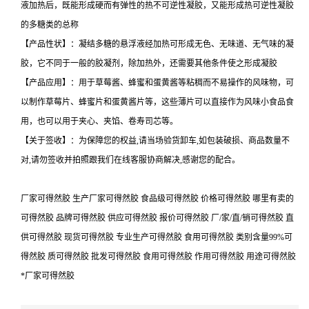
液加热后，既能形成硬而有弹性的热不可逆性凝胶，又能形成热可逆性凝胶
的多糖类的总称
【产品性状】：凝结多糖的悬浮液经加热可形成无色、无味道、无气味的凝
胶，它不同于一般的胶凝剂，除加热外，还需要其他条件使之形成凝胶
【产品应用】：用于草莓酱、蜂蜜和蛋黄酱等粘稠而不易操作的风味物，可
以制作草莓片、蜂蜜片和蛋黄酱片等，这些薄片可以直接作为风味小食品食
用，也可以用于夹心、夹馅、卷寿司芯等。
【关于签收】：为保障您的权益,请当场验货卸车,如包装破损、商品数量不
对,请勿签收并拍照跟我们在线客服协商解决,感谢您的配合。
厂家可得然胶 生产厂家可得然胶 食品级可得然胶 价格可得然胶 哪里有卖的
可得然胶 品牌可得然胶 供应可得然胶 报价可得然胶 厂/家/直/销可得然胶 直
供可得然胶 现货可得然胶 专业生产可得然胶 食用可得然胶 类别含量99%可
得然胶 质可得然胶 批发可得然胶 食用可得然胶 作用可得然胶 用途可得然胶
*厂家可得然胶