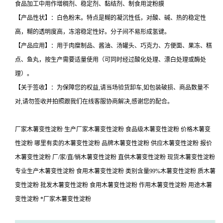
食品加工中用作增稠剂、稳定剂、黏结剂、制食用淀粉膜
【产品性状】：白色粉末。特点是糊的凝沉性低，对酸、碱、热的稳定性
高，糊的透明度高，冻溶稳定性好。分子间不易形成氢键。
【产品应用】：用于肉糜制品、酱油、汤罐头、巧克力、方便面、果冻、糕
点、鱼丸，按生产需要适量使用（可同时经过酸化处理、漂白处理或酶处
理）。
【关于签收】：为保障您的权益,请当场验货卸车,如包装破损、商品数量不
对,请勿签收并拍照跟我们在线客服协商解决,感谢您的配合。
厂家木薯变性淀粉 生产厂家木薯变性淀粉 食品级木薯变性淀粉 价格木薯变
性淀粉 哪里有卖的木薯变性淀粉 品牌木薯变性淀粉 供应木薯变性淀粉 报价
木薯变性淀粉 厂/家/直/销木薯变性淀粉 直供木薯变性淀粉 现货木薯变性淀粉
专业生产木薯变性淀粉 食用木薯变性淀粉 类别含量99%木薯变性淀粉 质木薯
变性淀粉 批发木薯变性淀粉 食用木薯变性淀粉 作用木薯变性淀粉 用途木薯
变性淀粉 *厂家木薯变性淀粉