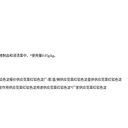
和浸渍菜中，*使用量0.05g/kg。
色淀报价供应苋菜红铝色淀厂/家/直/销供应苋菜红铝色淀直供供应苋菜红铝色淀
淀作用供应苋菜红铝色淀用途供应苋菜红铝色淀*厂家供应苋菜红铝色淀