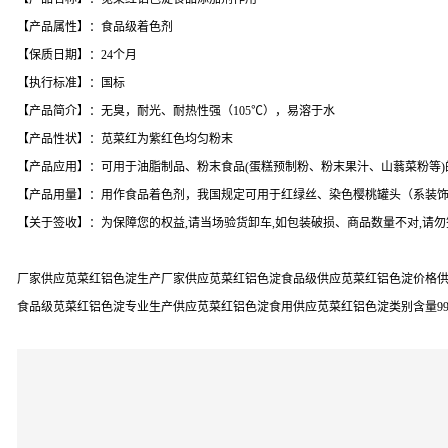
【产品属性】：食品级着色剂
【保质日期】：24个月
【执行标准】：国标
【产品简介】：无臭，耐光、耐热性强（105℃），易溶于水
【产品性状】：苋菜红为紫红色均匀粉末
【产品应用】：可用于油脂制品、粉末食品(蛋糕预制粉、粉末果汁、山蓊菜粉等)
【产品用量】：用作食品着色剂，我国规定可用于红绿丝、染色樱桃罐头（系装饰用）中
【关于签收】：为保障您的权益,请当场验货卸车,如包装破损、商品数量不对,请
厂家供应苋菜红铝色淀生产厂家供应苋菜红铝色淀食品级供应苋菜红铝色淀价格供
食品级苋菜红铝色淀专业生产供应苋菜红铝色淀食用供应苋菜红铝色淀类别含量9