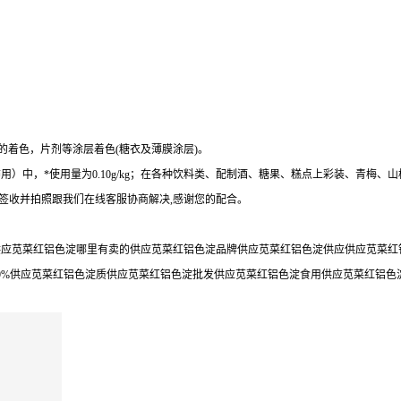
的着色，片剂等涂层着色(糖衣及薄膜涂层)。
，*使用量为0.10g/kg；在各种饮料类、配制酒、糖果、糕点上彩装、青梅、山楂制品
勿签收并拍照跟我们在线客服协商解决,感谢您的配合。
应苋菜红铝色淀哪里有卖的供应苋菜红铝色淀品牌供应苋菜红铝色淀供应供应苋菜红铝
9%供应苋菜红铝色淀质供应苋菜红铝色淀批发供应苋菜红铝色淀食用供应苋菜红铝色