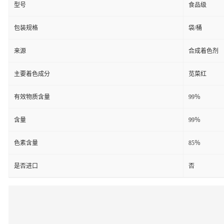
型号
食品级
包装规格
袋/桶
来源
合成着色剂
主要着色成分
苋菜红
有效物质含量
99％
含量
99％
色素含量
85％
是否进口
否