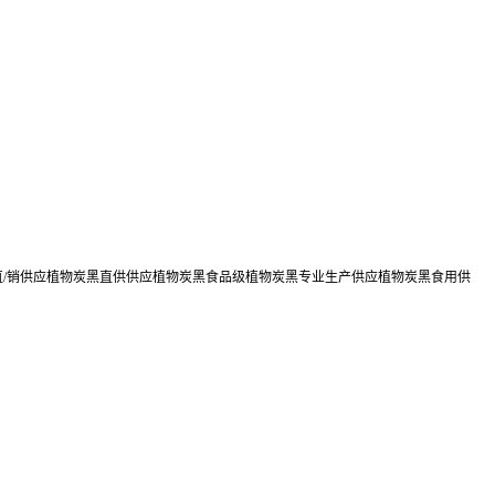
直/销供应植物炭黑直供供应植物炭黑食品级植物炭黑专业生产供应植物炭黑食用供