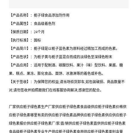
【产品名称】：栀子绿食品添加剂作用
【产品属性】：食品级着色剂
【保质日期】：24个月
【执行标准】：国标
【产品简介】：栀子绿是以栀子蓝色素为原料经过精加工而成的色素。
【产品性状】：为栀子黄与栀子蓝混合而成的淡绿色至深绿色粉末
【产品应用】：适用于配制酒、碳酸饮料、果汁（味）型饮料、果酱、糖
果、糕点、果冻、膨化食品、面饼、冰激淋等的着色或补色。
【关于签收】：为保障您的权益,请当场验货卸车,如包装破损、商品数量不
对,请勿签收并拍照跟我们在线客服协商解决,感谢您的配合。
厂家供应栀子绿色素生产厂家供应栀子绿色素食品级供应栀子绿色素价格供
应栀子绿色素哪里有卖的供应栀子绿色素品牌供应栀子绿色素供应供应栀子
绿色素报价供应栀子绿色素厂/家/直/销供应栀子绿色素直供供应栀子绿色素
食品级栀子绿色素专业生产供应栀子绿色素食用供应栀子绿色素类别含量