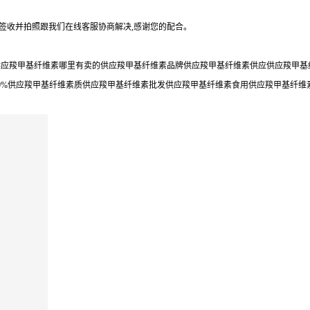
勿签收并拍照跟我们在线客服协商解决,感谢您的配合。
应羧甲基纤维素哪里有卖的供应羧甲基纤维素品牌供应羧甲基纤维素供应供应羧甲基纤
9%供应羧甲基纤维素质供应羧甲基纤维素批发供应羧甲基纤维素食用供应羧甲基纤维