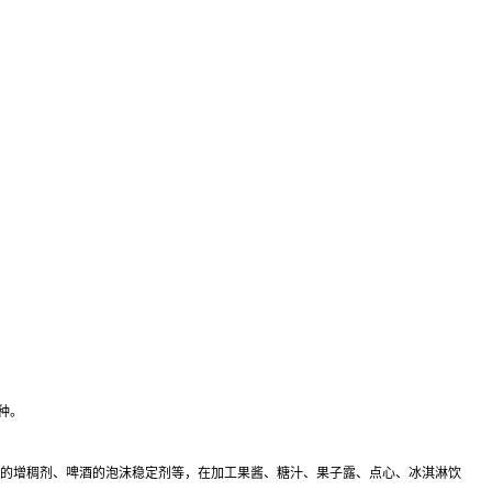
种。
面的增稠剂、啤酒的泡沫稳定剂等，在加工果酱、糖汁、果子露、点心、冰淇淋饮