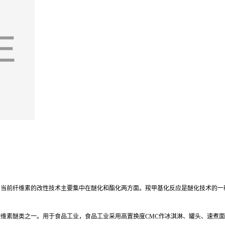
。当前纤维素的改性技术主要集中在醚化和酯化两方面。羧甲基化反应是醚化技术的一
维素醚类之一。用于食品工业，食品工业采用高置换度CMC作冰淇淋、罐头、速煮