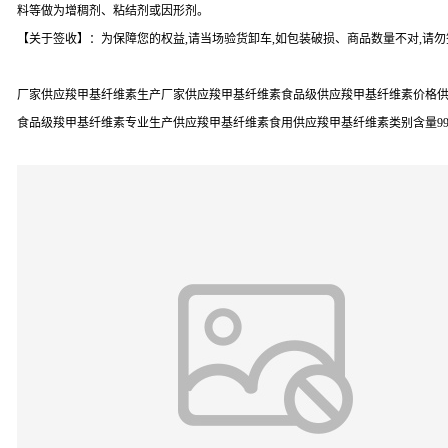
料等做为增稠剂、粘结剂或因形剂。
【关于签收】：为保障您的权益,请当场验货卸车,如包装破损、商品数量不对,请
厂家供应羧甲基纤维素生产厂家供应羧甲基纤维素食品级供应羧甲基纤维素价格供
食品级羧甲基纤维素专业生产供应羧甲基纤维素食用供应羧甲基纤维素类别含量9