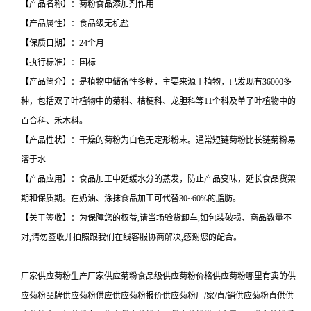
【产品名称】：菊粉食品添加剂作用
【产品属性】：食品级无机盐
【保质日期】：24个月
【执行标准】：国标
【产品简介】：是植物中储备性多糖，主要来源于植物，已发现有36000多
种，包括双子叶植物中的菊科、桔梗科、龙胆科等11个科及单子叶植物中的
百合科、禾木科。
【产品性状】：干燥的菊粉为白色无定形粉末。通常短链菊粉比长链菊粉易
溶于水
【产品应用】：食品加工中延缓水分的蒸发，防止产品变味，延长食品货架
期和保质期。在奶油、涂抹食品加工可代替30~60%的脂肪。
【关于签收】：为保障您的权益,请当场验货卸车,如包装破损、商品数量不
对,请勿签收并拍照跟我们在线客服协商解决,感谢您的配合。
厂家供应菊粉生产厂家供应菊粉食品级供应菊粉价格供应菊粉哪里有卖的供
应菊粉品牌供应菊粉供应供应菊粉报价供应菊粉厂/家/直/销供应菊粉直供供