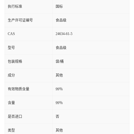
执行标准
国标
生产许可证编号
食品级
CAS
24634-61-5
型号
食品级
包装规格
袋/桶
成分
其他
有效物质含量
99％
含量
99％
是否进口
否
类型
其他