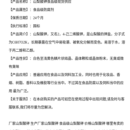
【产品名称】：山梨酸钾食品级现货供应
【产品属性】：食品级防腐剂
【保质日期】：24个月
【执行标准】：国标
【产品简介】：山梨酸钾，又名2，4-己二烯酸钾，是山梨酸的钾盐，分子式
为C6H7O2K，长期暴露在空气中易吸潮、被氧化分解而变色。易溶于水，溶
于丙二醇和乙醇。
【产品性状】：白色至浅黄色鳞片状结晶、晶体颗粒或晶体粉末，无臭或微
有臭味
【产品应用】：普遍应用在食品以及饲料加工业，同时也用于化妆品、香
烟、树脂、香料以及橡胶等行业当中。不过其在食品防腐以及饲料当中的应
用 最为广泛。
【关于服务】：在本店购买的产品可如您在使用过程中出现问题,请及时与客
服联系,我们将尽量为您解决。
厂家山梨酸钾 生产厂家山梨酸钾 食品级山梨酸钾 价格山梨酸钾 哪里有卖的