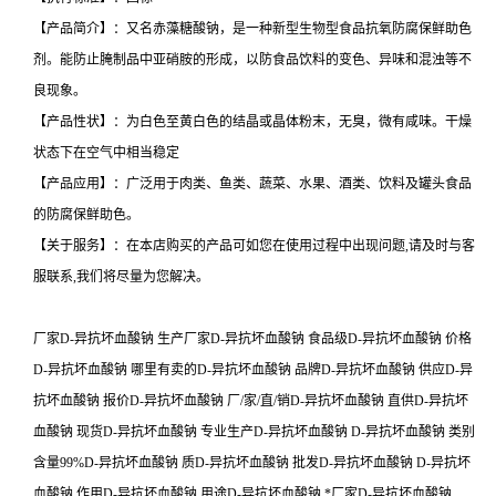
【产品简介】：又名赤藻糖酸钠，是一种新型生物型食品抗氧防腐保鲜助色
剂。能防止腌制品中亚硝胺的形成，以防食品饮料的变色、异味和混浊等不
良现象。
【产品性状】：为白色至黄白色的结晶或晶体粉末，无臭，微有咸味。干燥
状态下在空气中相当稳定
【产品应用】：广泛用于肉类、鱼类、蔬菜、水果、酒类、饮料及罐头食品
的防腐保鲜助色。
【关于服务】：在本店购买的产品可如您在使用过程中出现问题,请及时与客
服联系,我们将尽量为您解决。
厂家D-异抗坏血酸钠 生产厂家D-异抗坏血酸钠 食品级D-异抗坏血酸钠 价格
D-异抗坏血酸钠 哪里有卖的D-异抗坏血酸钠 品牌D-异抗坏血酸钠 供应D-异
抗坏血酸钠 报价D-异抗坏血酸钠 厂/家/直/销D-异抗坏血酸钠 直供D-异抗坏
血酸钠 现货D-异抗坏血酸钠 专业生产D-异抗坏血酸钠 D-异抗坏血酸钠 类别
含量99%D-异抗坏血酸钠 质D-异抗坏血酸钠 批发D-异抗坏血酸钠 D-异抗坏
血酸钠 作用D-异抗坏血酸钠 用途D-异抗坏血酸钠 *厂家D-异抗坏血酸钠