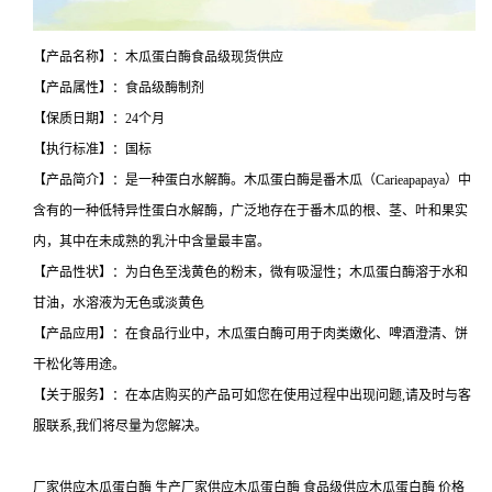
【产品名称】：木瓜蛋白酶食品级现货供应
【产品属性】：食品级酶制剂
【保质日期】：24个月
【执行标准】：国标
【产品简介】：是一种蛋白水解酶。木瓜蛋白酶是番木瓜（Carieapapaya）中
含有的一种低特异性蛋白水解酶，广泛地存在于番木瓜的根、茎、叶和果实
内，其中在未成熟的乳汁中含量最丰富。
【产品性状】：为白色至浅黄色的粉末，微有吸湿性；木瓜蛋白酶溶于水和
甘油，水溶液为无色或淡黄色
【产品应用】：在食品行业中，木瓜蛋白酶可用于肉类嫩化、啤酒澄清、饼
干松化等用途。
【关于服务】：在本店购买的产品可如您在使用过程中出现问题,请及时与客
服联系,我们将尽量为您解决。
厂家供应木瓜蛋白酶 生产厂家供应木瓜蛋白酶 食品级供应木瓜蛋白酶 价格