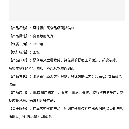
【产品名称】：风味蛋白酶食品级现货供应
【产品属性】：食品级酶制剂
【保质日期】：24个月
【执行标准】：国标
【产品简介】：是利用米曲霉发酵，经先进的提取工艺微滤、超滤浓缩、干
燥技术精制而得，添加一些风味物质得到的
【产品性状】：浅灰褐色或淡黄色粉剂，风味酶酶活力：3万u/g；食品级风
味酶
【产品应用】：骨/肉副产物加工；骨素、骨油、骨胶、胶原蛋白的生产；热
反应骨汤粉、钙磷制剂等产品；
【关于服务】：在本店购买的产品可如您在使用过程中出现问题,请及时与客
服联系,我们将尽量为您解决。