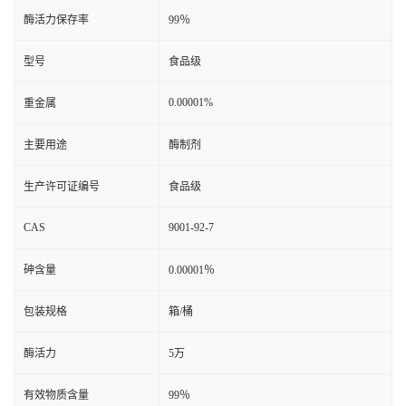
酶活力保存率
99％
型号
食品级
0.00001%
重金属
主要用途
酶制剂
生产许可证编号
食品级
CAS
9001-92-7
砷含量
0.00001％
包装规格
箱/桶
酶活力
5万
有效物质含量
99％