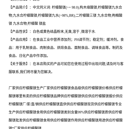
【产品简介】：中文同义词: 柠檬酸镁(>= 98.0);构木缘酸镁;柠檬酸镁九水合
物;九水合柠檬酸镁;柠檬酸镁九水(>98%,BR);二柠檬酸三镁 九水合物;枸橼酸
镁 九水合物;柠檬酸 镁盐
【产品性状】：白色或黄色结晶粉末,无臭,溶于 ,微溶于水.
【产品应用】：在食品工业中营养添加剂；PH调节剂；稳定剂；缓冲剂。食
品：用于乳制食品、肉制食品、烘焙食品、面制食品、调味食品等。制药及
食品、日化产品中作添加。
【关于服务】：在本店购买的产品可如您在使用过程中出现问题,请及时与客
服联系,我们将尽量为您解决。
厂家供应柠檬酸镁生产厂家供应柠檬酸镁食品级供应柠檬酸镁价格供应柠檬
酸镁哪里有卖的供应柠檬酸镁品牌供应柠檬酸镁供应供应柠檬酸镁报价供应
柠檬酸镁厂/家/直/销供应柠檬酸镁直供供应柠檬酸镁现货供应柠檬酸镁专业
生产供应柠檬酸镁食用供应柠檬酸镁类别含量99%供应柠檬酸镁质供应柠檬
酸镁批发供应柠檬酸镁食用供应柠檬酸镁作用供应柠檬酸镁用途供应柠檬酸
镁*厂家供应柠檬酸镁