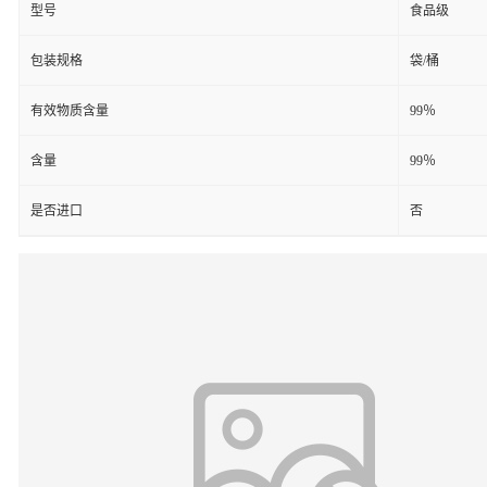
型号
食品级
包装规格
袋/桶
有效物质含量
99％
含量
99％
是否进口
否