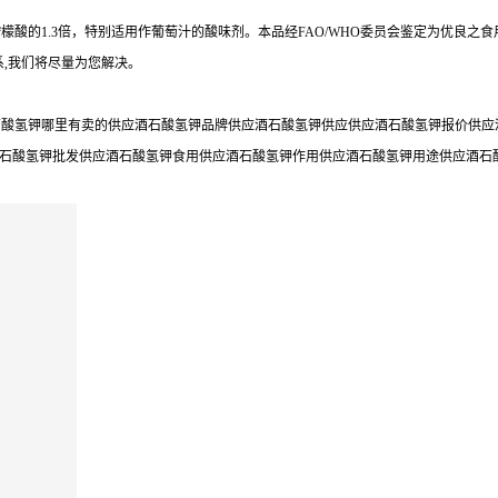
酸的1.3倍，特别适用作葡萄汁的酸味剂。本品经FAO/WHO委员会鉴定为优良之食
,我们将尽量为您解决。
酸氢钾哪里有卖的供应酒石酸氢钾品牌供应酒石酸氢钾供应供应酒石酸氢钾报价供应酒
酒石酸氢钾批发供应酒石酸氢钾食用供应酒石酸氢钾作用供应酒石酸氢钾用途供应酒石