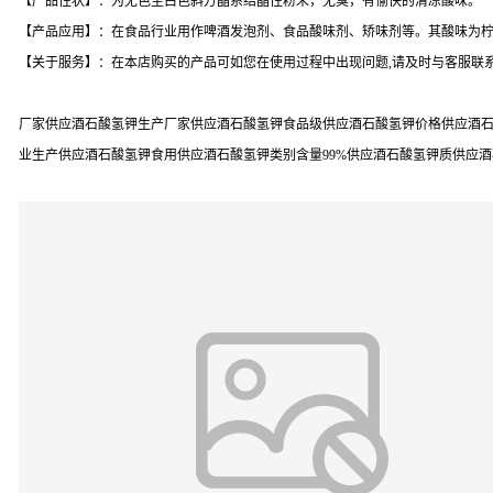
【产品性状】：为无色至白色斜方晶系结晶性粉末，无臭，有愉快的清凉酸味。
【产品应用】：在食品行业用作啤酒发泡剂、食品酸味剂、矫味剂等。其酸味为柠檬
【关于服务】：在本店购买的产品可如您在使用过程中出现问题,请及时与客服联系
厂家供应酒石酸氢钾生产厂家供应酒石酸氢钾食品级供应酒石酸氢钾价格供应酒石
业生产供应酒石酸氢钾食用供应酒石酸氢钾类别含量99%供应酒石酸氢钾质供应