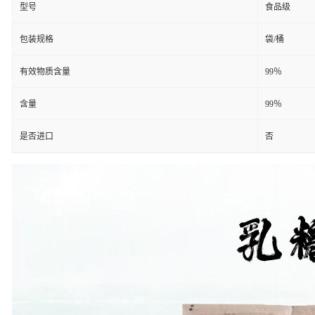
型号
食品级
包装规格
袋/桶
有效物质含量
99％
含量
99％
是否进口
否