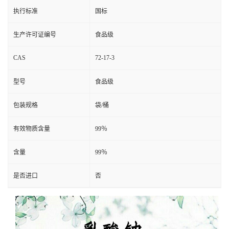
执行标准
国标
生产许可证编号
食品级
CAS
72-17-3
型号
食品级
包装规格
袋/桶
有效物质含量
99％
含量
99％
是否进口
否