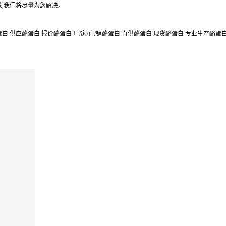
,我们将尽量为您解决。
 供应酪蛋白 报价酪蛋白 厂/家/直/销酪蛋白 直供酪蛋白 现货酪蛋白 专业生产酪蛋白