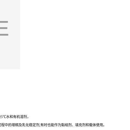
25℃水和有机溶剂，
过程中的增稠及乳化稳定剂,有时也能作为黏结剂、填充剂和载体使用。