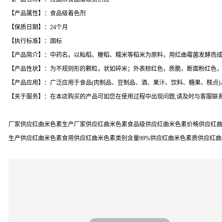
【产品属性】：食品级着色剂
【保质日期】：24个月
【执行标准】：国标
【产品简介】：中药名。以籼稻、粳稻、糯米等稻米为原料，用红曲霉菌发酵而
【产品性状】：为不规则形的颗粒，状如碎米；外表棕红色，质脆，断面粉红色
【产品应用】：广泛应用于食品(肉制品、豆制品、酒、果汁、饮料、糖果、糕点
【关于服务】：在本店购买的产品可如您在使用过程中出现问题,请及时与客服联系
厂家供应红曲米色素生产厂家供应红曲米色素食品级供应红曲米色素价格供应红曲
生产供应红曲米色素食用供应红曲米色素类别含量99%供应红曲米色素质供应红