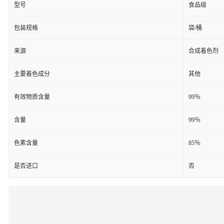
型号
食品级
包装规格
袋/桶
来源
合成着色剂
主要着色成分
其他
有效物质含量
99％
含量
99％
色素含量
85％
是否进口
否