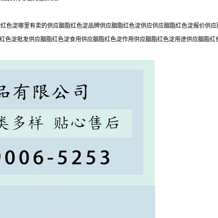
红色淀哪里有卖的供应胭脂红色淀品牌供应胭脂红色淀供应供应胭脂红色淀报价供应胭
脂红色淀批发供应胭脂红色淀食用供应胭脂红色淀作用供应胭脂红色淀用途供应胭脂红