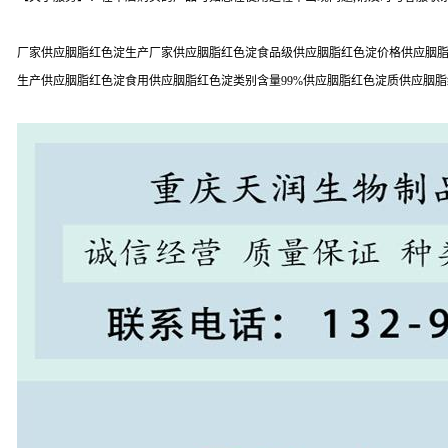
厂家供应胭脂红色淀生产厂家供应胭脂红色淀食品级供应胭脂红色淀价格供应胭脂
生产供应胭脂红色淀食用供应胭脂红色淀类别含量99%供应胭脂红色淀质供应胭