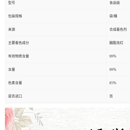
型号
食品级
包装规格
袋/桶
来源
合成着色剂
主要着色成分
胭脂虫红
有效物质含量
99％
含量
99％
色素含量
85％
是否进口
否