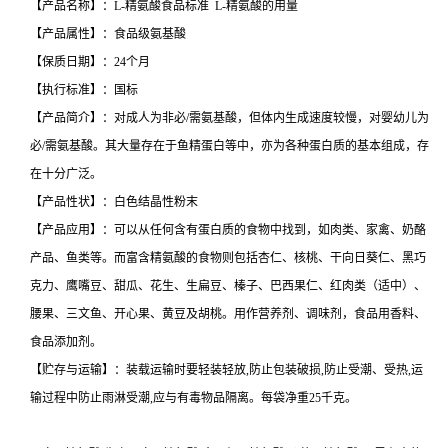
【产品名称】：L-精氨酸食品标准 L-精氨酸的用量
【产品属性】：食品级氨基酸
【保质日期】：24个月
【执行标准】：国标
【产品简介】：对成人为非必/需氨基酸，但体内生成速度较慢，对婴幼儿为
必/需氨基酸。其大量存在于鱼精蛋白等中，亦为各种蛋白质的基本组成，存
在十分广泛。
【产品性状】：白色结晶性粉末
【产品应用】：可以从任何含有蛋白质的食物中找到，如肉类、家禽、奶酪
产品、鱼类等。而富含精氨酸的食物则包括杏仁、核桃、干向日葵仁、黑巧
克力、鹰嘴豆、甜瓜、花生、生扁豆、榛子、巴西果仁、红肉类（适中）、
腰果、三文鱼、开心果、黄豆及胡桃。用作营养剂、调味剂，食品用香料、
食品添加剂。
【贮存与运输】：装载运输时要轻装轻放,防止包装破损,防止受潮、受热,运
输过程中防止雨淋受潮,应与有毒物品隔离。每袋净重25千克。