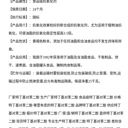
【产品属性】：食品级抗氧化剂
【保质日期】：24个月
【执行标准】：国标
【产品简介】：抗氧化效果较好的新合成的抗氧化剂，尤为适用于植物油抗
氧化，可使油脂的抗氧化稳定性提高3-5倍。
【产品性状】：黄褐色粉末，添加于任何油脂和含油食品均不发生异味和异
臭。
【产品应用】：我国于1992年获准用于油脂及含油脂食品、干鱼制品、饼
干、速煮面、含油脂罐头食品、腌制肉食制品等。
【贮存与运输】：装载运输时要轻装轻放,防止包装破损,防止受潮、受热,运
输过程中防止雨淋受潮,应与有毒物品隔离。每袋净重25千克。
厂家特丁基对苯二酚 生产厂家特丁基对苯二酚 食品级特丁基对苯二酚 价格
特丁基对苯二酚 哪里有卖的特丁基对苯二酚 品牌特丁基对苯二酚 供应特丁
基对苯二酚 报价特丁基对苯二酚 厂/家/直/销特丁基对苯二酚 直供特丁基对苯
二酚 现货特丁基对苯二酚 专业生产特丁基对苯二酚 特丁基对苯二酚 类别含