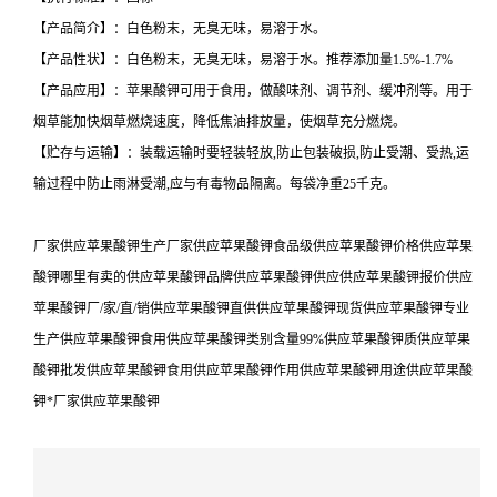
【产品简介】：白色粉末，无臭无味，易溶于水。
【产品性状】：白色粉末，无臭无味，易溶于水。推荐添加量1.5%-1.7%
【产品应用】：苹果酸钾可用于食用，做酸味剂、调节剂、缓冲剂等。用于
烟草能加快烟草燃烧速度，降低焦油排放量，使烟草充分燃烧。
【贮存与运输】：装载运输时要轻装轻放,防止包装破损,防止受潮、受热,运
输过程中防止雨淋受潮,应与有毒物品隔离。每袋净重25千克。
厂家供应苹果酸钾生产厂家供应苹果酸钾食品级供应苹果酸钾价格供应苹果
酸钾哪里有卖的供应苹果酸钾品牌供应苹果酸钾供应供应苹果酸钾报价供应
苹果酸钾厂/家/直/销供应苹果酸钾直供供应苹果酸钾现货供应苹果酸钾专业
生产供应苹果酸钾食用供应苹果酸钾类别含量99%供应苹果酸钾质供应苹果
酸钾批发供应苹果酸钾食用供应苹果酸钾作用供应苹果酸钾用途供应苹果酸
钾*厂家供应苹果酸钾