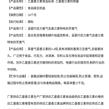
【产品名称】：乙基香兰素食品标准 乙基香兰素的用量
【产品属性】：食品级无机盐
【保质日期】：24个月
【执行标准】：国标
【产品简介】：呈甜巧克力香气及香兰素特有的芳香气
【产品性状】：是白色至微黄色鳞片结晶性粉末，呈甜巧克力香气及香兰素
特有的芳香气
【产品应用】：其香气是香兰素的3-4倍,具有浓郁的香荚兰豆香气,且留香持
久。广泛用于食品、巧克力、冰淇淋、饮料以及日用化妆品中起增香和定香
作用。另外乙基香兰素还可做饲料的添加剂、电镀行业的增亮剂,制药行业的
中间体。
【贮存与运输】：装载运输时要轻装轻放,防止包装破损,防止受潮、受热,运
输过程中防止雨淋受潮,应与有毒物品隔离。每袋净重25千克。
厂家供应乙基香兰素生产厂家供应乙基香兰素食品级供应乙基香兰素价格供
应乙基香兰素哪里有卖的供应乙基香兰素品牌供应乙基香兰素供应供应乙基