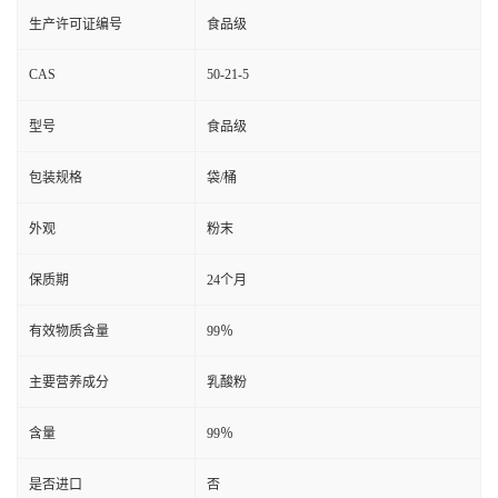
生产许可证编号
食品级
CAS
50-21-5
型号
食品级
包装规格
袋/桶
外观
粉末
保质期
24个月
有效物质含量
99％
主要营养成分
乳酸粉
含量
99％
是否进口
否