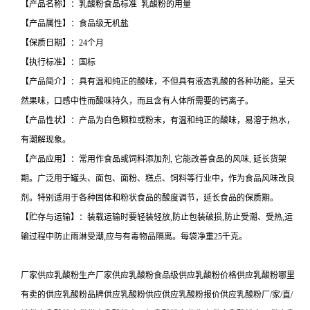
【产品名称】：乳酸粉食品标准 乳酸粉的用量
【产品属性】：食品级无机盐
【保质日期】：24个月
【执行标准】：国标
【产品简介】：具有温和纯正的酸味，不但具有液态乳酸的各种功能，呈天
然果味，口感中性而酸味持久，而且含有人体所需要的钙离子。
【产品性状】：产品为白色颗粒或粉末，有温和纯正的酸味，易溶于热水，
有潮解现象。
【产品应用】：常用作食品或饲料添加剂, 它能改善食品的风味, 延长货架
期。广泛用于罐头、面包、面粉、糕点、饲料等行业中，作为食品风味改良
剂。特别适用于各种固体和粉状食品的酸度调节，延长食品的保质期。
【贮存与运输】：装载运输时要轻装轻放,防止包装破损,防止受潮、受热,运
输过程中防止雨淋受潮,应与有毒物品隔离。每袋净重25千克。
厂家供应乳酸粉生产厂家供应乳酸粉食品级供应乳酸粉价格供应乳酸粉哪里
有卖的供应乳酸粉品牌供应乳酸粉供应供应乳酸粉报价供应乳酸粉厂/家/直/