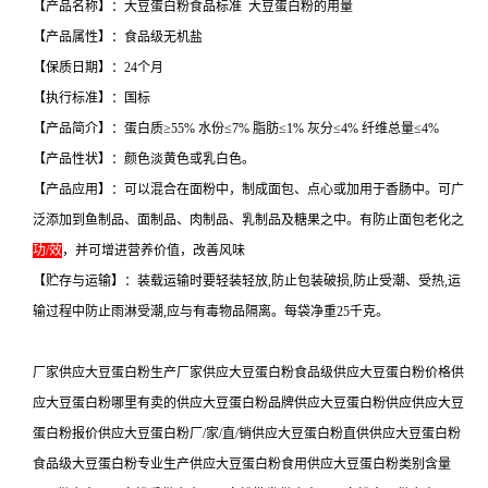
【产品名称】：大豆蛋白粉食品标准 大豆蛋白粉的用量
【产品属性】：食品级无机盐
【保质日期】：24个月
【执行标准】：国标
【产品简介】：蛋白质≥55% 水份≤7% 脂肪≤1% 灰分≤4% 纤维总量≤4%
【产品性状】：颜色淡黄色或乳白色。
【产品应用】：可以混合在面粉中，制成面包、点心或加用于香肠中。可广
泛添加到鱼制品、面制品、肉制品、乳制品及糖果之中。有防止面包老化之
功/效
，并可增进营养价值，改善风味
【贮存与运输】：装载运输时要轻装轻放,防止包装破损,防止受潮、受热,运
输过程中防止雨淋受潮,应与有毒物品隔离。每袋净重25千克。
厂家供应大豆蛋白粉生产厂家供应大豆蛋白粉食品级供应大豆蛋白粉价格供
应大豆蛋白粉哪里有卖的供应大豆蛋白粉品牌供应大豆蛋白粉供应供应大豆
蛋白粉报价供应大豆蛋白粉厂/家/直/销供应大豆蛋白粉直供供应大豆蛋白粉
食品级大豆蛋白粉专业生产供应大豆蛋白粉食用供应大豆蛋白粉类别含量