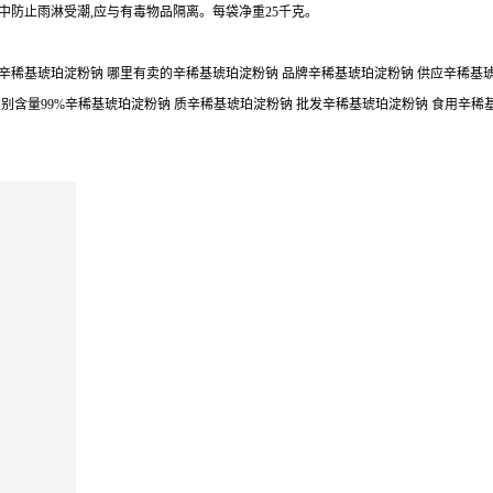
中防止雨淋受潮,应与有毒物品隔离。每袋净重25千克。
辛稀基琥珀淀粉钠 哪里有卖的辛稀基琥珀淀粉钠 品牌辛稀基琥珀淀粉钠 供应辛稀基琥珀
类别含量99%辛稀基琥珀淀粉钠 质辛稀基琥珀淀粉钠 批发辛稀基琥珀淀粉钠 食用辛稀