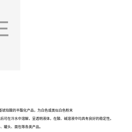
烯基琥珀酸的半酯化产品，为白色或类似白色粉末
理后可在冷水中溶解，呈透明液体，在酸、碱溶液中均具有良好的稳定性。
肠、罐头、面包等各类产品。