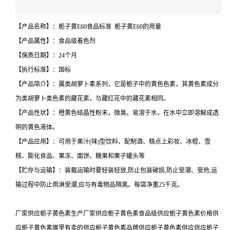
【产品名称】：栀子黄E60食品标准 栀子黄E60的用量
【产品属性】：食品级着色剂
【保质日期】：24个月
【执行标准】：国标
【产品简介】：属类胡萝卜素系列，它是栀子中的黄色色素，其黄色素成分
为类胡萝卜类色素的藏花素，与藏红花中的藏花素相同。
【产品性状】：橙黄色结晶性粉末，微臭。易溶于水，在水中立即溶解成透
明的黄色液体。
【产品应用】：可用于果汁(味)型饮料、配制酒、糕点上彩妆、冰棍、雪
糕、膨化食品、果冻、面饼、糖果和栗子罐头等
【贮存与运输】：装载运输时要轻装轻放,防止包装破损,防止受潮、受热,运
输过程中防止雨淋受潮,应与有毒物品隔离。每袋净重25千克。
厂家供应栀子黄色素生产厂家供应栀子黄色素食品级供应栀子黄色素价格供
应栀子黄色素哪里有卖的供应栀子黄色素品牌供应栀子黄色素供应供应栀子