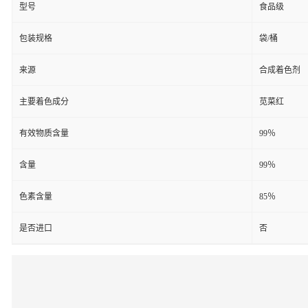
型号
食品级
包装规格
袋/桶
来源
合成着色剂
主要着色成分
苋菜红
有效物质含量
99％
含量
99％
色素含量
85％
是否进口
否