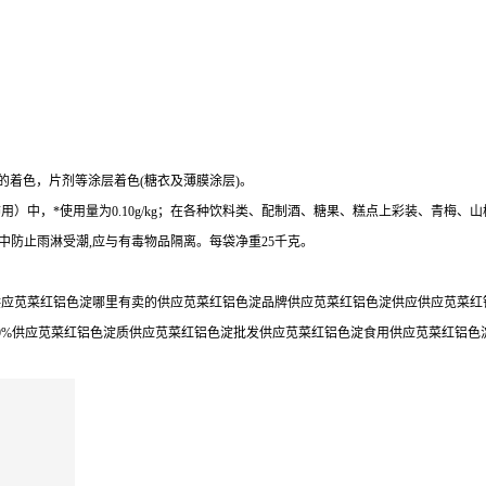
的着色，片剂等涂层着色(糖衣及薄膜涂层)。
，*使用量为0.10g/kg；在各种饮料类、配制酒、糖果、糕点上彩装、青梅、山楂制品
中防止雨淋受潮,应与有毒物品隔离。每袋净重25千克。
应苋菜红铝色淀哪里有卖的供应苋菜红铝色淀品牌供应苋菜红铝色淀供应供应苋菜红铝
9%供应苋菜红铝色淀质供应苋菜红铝色淀批发供应苋菜红铝色淀食用供应苋菜红铝色