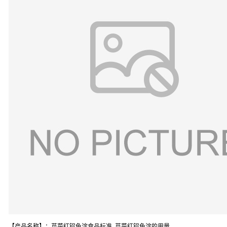
【产品名称】：苋菜红铝色淀食品标准 苋菜红铝色淀的用量