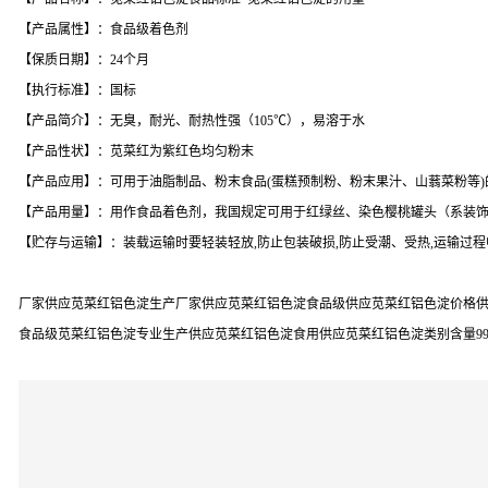
【产品属性】：食品级着色剂
【保质日期】：24个月
【执行标准】：国标
【产品简介】：无臭，耐光、耐热性强（105℃），易溶于水
【产品性状】：苋菜红为紫红色均匀粉末
【产品应用】：可用于油脂制品、粉末食品(蛋糕预制粉、粉末果汁、山蓊菜粉等)
【产品用量】：用作食品着色剂，我国规定可用于红绿丝、染色樱桃罐头（系装饰用）中
【贮存与运输】：装载运输时要轻装轻放,防止包装破损,防止受潮、受热,运输过程
厂家供应苋菜红铝色淀生产厂家供应苋菜红铝色淀食品级供应苋菜红铝色淀价格供
食品级苋菜红铝色淀专业生产供应苋菜红铝色淀食用供应苋菜红铝色淀类别含量9