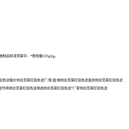
和浸渍菜中，*使用量0.05g/kg。
色淀报价供应苋菜红铝色淀厂/家/直/销供应苋菜红铝色淀直供供应苋菜红铝色淀
淀作用供应苋菜红铝色淀用途供应苋菜红铝色淀*厂家供应苋菜红铝色淀