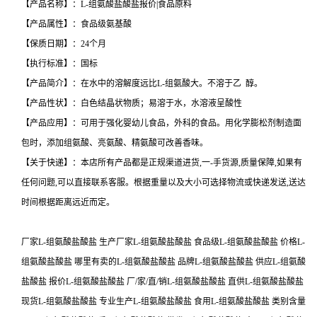
【产品名称】：L-组氨酸盐酸盐报价|食品原料
【产品属性】：食品级氨基酸
【保质日期】：24个月
【执行标准】：国标
【产品简介】：在水中的溶解度远比L-组氨酸大。不溶于乙 醇。
【产品性状】：白色结晶状物质；易溶于水，水溶液呈酸性
【产品应用】：可用于强化婴幼儿食品，外科的食品。用化学膨松剂制造面
包时，添加组氨酸、亮氨酸、精氨酸可改善香味。
【关于快递】：本店所有产品都是正规渠道进货,一-手货源,质量保障,如果有
任何问题,可以直接联系客服。根据重量以及大小可选择物流或快递发送,送达
时间根据距离远近而定。
厂家L-组氨酸盐酸盐 生产厂家L-组氨酸盐酸盐 食品级L-组氨酸盐酸盐 价格L-
组氨酸盐酸盐 哪里有卖的L-组氨酸盐酸盐 品牌L-组氨酸盐酸盐 供应L-组氨酸
盐酸盐 报价L-组氨酸盐酸盐 厂/家/直/销L-组氨酸盐酸盐 直供L-组氨酸盐酸盐
现货L-组氨酸盐酸盐 专业生产L-组氨酸盐酸盐 食用L-组氨酸盐酸盐 类别含量