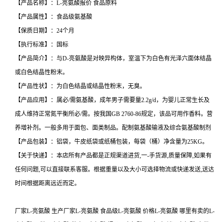
【产品名称】：L-亮氨酸报价 食品原料
【产品属性】：食品级氨基酸
【保质日期】：24个月
【执行标准】：国标
【产品简介】：与D-亮氨酸是对映异构体，室温下为白色有光泽六面体结晶
或白色结晶性粉末。
【产品性状】：为白色结晶或结晶性粉末，无臭。
【产品应用】：属必/需氨基酸，成年男子需要量2.2g/d，为婴儿正常生长及
成人维持正常氮平衡所必/需。按我国GB 2760-86规定，该品可用作香料。营
养增补剂。一般多用于面包、面类制品。配制氨基酸输液及综合氨基酸制剂
【产品包装】：铝袋，牛皮纸袋或纸桶包装，每袋（桶）净含量为25KG。
【关于快递】：本店所有产品都是正规渠道进货,一-手货源,质量保障,如果有
任何问题,可以直接联系客服。根据重量以及大小可选择物流或快递发送,送达
时间根据距离远近而定。
厂家L-亮氨酸 生产厂家L-亮氨酸 食品级L-亮氨酸 价格L-亮氨酸 哪里有卖的L-