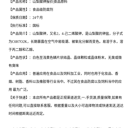
【产品名称】：山梨酸钾报价|食品原料
【产品属性】：食品级防腐剂
【保质日期】：24个月
【执行标准】：国标
【产品简介】：山梨酸钾，又名2，4-己二烯酸钾，是山梨酸的钾盐，分子式
为C6H7O2K，长期暴露在空气中易吸潮、被氧化分解而变色。易溶于水，溶
于丙二醇和乙醇。
【产品性状】：白色至浅黄色鳞片状结晶、晶体颗粒或晶体粉末，无臭或微
有臭味
【产品应用】：普遍应用在食品以及饲料加工业，同时也用于化妆品、香
烟、树脂、香料以及橡胶等行业当中。不过其在食品防腐以及饲料当中的应
用 最为广泛。
【关于快递】：本店所有产品都是正规渠道进货,一-手货源,质量保障,如果有
任何问题,可以直接联系客服。根据重量以及大小可选择物流或快递发送,送达
时间根据距离远近而定。