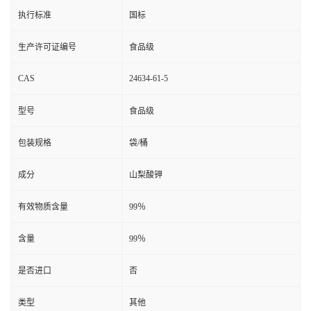
执行标准
国标
生产许可证编号
食品级
CAS
24634-61-5
型号
食品级
包装规格
袋/桶
成分
山梨酸钾
有效物质含量
99％
含量
99％
是否进口
否
类型
其他