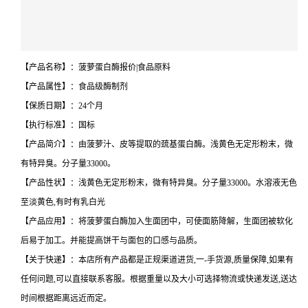
【产品名称】：菠萝蛋白酶报价|食品原料
【产品属性】：食品级酶制剂
【保质日期】：24个月
【执行标准】：国标
【产品简介】：由菠萝汁、皮等提取的巯基蛋白酶。浅黄色无定形粉末，微
有特异臭。分子量33000。
【产品性状】：浅黄色无定形粉末，微有特异臭。分子量33000。水溶液无色
至淡黄色,有时有乳白光
【产品应用】：将菠萝蛋白酶加入生面团中，可使面筋降解，生面团被软化
后易于加工。并能提高饼干与面包的口感与品质。
【关于快递】：本店所有产品都是正规渠道进货,一-手货源,质量保障,如果有
任何问题,可以直接联系客服。根据重量以及大小可选择物流或快递发送,送达
时间根据距离远近而定。