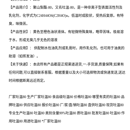
【产品简介】：聚山梨酯-80，又名吐温-80，是一种非离子型表面活性剂及
乳化剂，化学式为C24H44O6(C2H4O)n。低温时成胶状，受热后复原。有特
臭，味微苦。
【产品性状】：黄色至橙色油状液体。有轻微特殊臭味，略带苦味。极易溶
于水，形成无臭几乎无色的溶液
【产品应用】： 供配制水包油乳剂或乳膏时，用作乳化剂。也可用于油类的
助溶（如挥发油）。
【关于快递】：本店所有产品都是正规渠道进货,一-手货源,质量保障,如果有
任何问题,可以直接联系客服。根据重量以及大小可选择物流或快递发送,送达
时间根据距离远近而定。
厂家吐温80 生产厂家吐温80 食品级吐温80 价格吐温80 哪里有卖的吐温80 品
牌吐温80 供应吐温80 报价吐温80 厂/家/直/销吐温80 直供吐温80 现货吐温80
专业生产吐温80 吐温80 类别含量99%吐温80 质吐温80 批发吐温80 吐温80 作
用吐温80 用途吐温80 *厂家吐温80