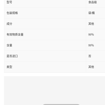
型号
食品级
包装规格
袋/桶
成分
其他
有效物质含量
99％
含量
99％
是否进口
否
类型
其他