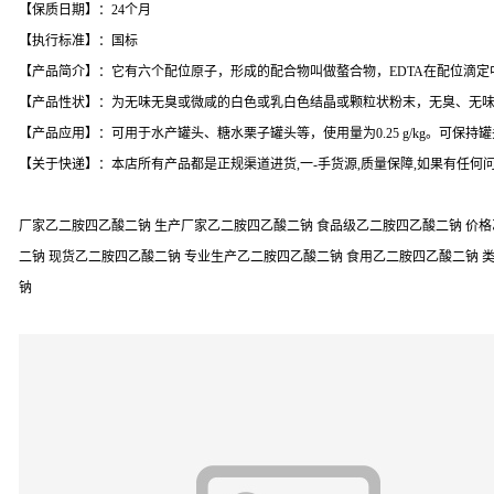
【保质日期】：24个月
【执行标准】：国标
【产品简介】：它有六个配位原子，形成的配合物叫做螯合物，EDTA在配位滴
【产品性状】：为无味无臭或微咸的白色或乳白色结晶或颗粒状粉末，无臭、无
【产品应用】：可用于水产罐头、糖水栗子罐头等，使用量为0.25 g/kg。可保
【关于快递】：本店所有产品都是正规渠道进货,一-手货源,质量保障,如果有任
厂家乙二胺四乙酸二钠 生产厂家乙二胺四乙酸二钠 食品级乙二胺四乙酸二钠 价格
二钠 现货乙二胺四乙酸二钠 专业生产乙二胺四乙酸二钠 食用乙二胺四乙酸二钠 
钠