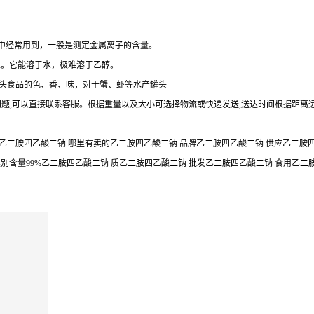
定中经常用到，一般是测定金属离子的含量。
味。它能溶于水，极难溶于乙醇。
持罐头食品的色、香、味，对于蟹、虾等水产罐头
何问题,可以直接联系客服。根据重量以及大小可选择物流或快递发送,送达时间根据距离
乙二胺四乙酸二钠 哪里有卖的乙二胺四乙酸二钠 品牌乙二胺四乙酸二钠 供应乙二胺四乙
类别含量99%乙二胺四乙酸二钠 质乙二胺四乙酸二钠 批发乙二胺四乙酸二钠 食用乙二