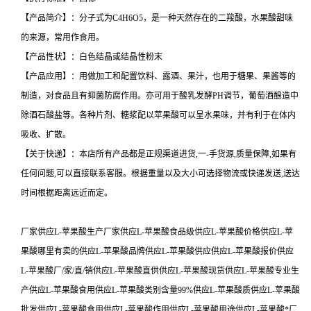
【产品简介】：分子式为C4H6O5，是一种天然存在的二羧酸，水果酸甜味
的来源，常用作食用。
【产品性状】：白色结晶或结晶性粉末
【产品应用】：用做加工和配置饮料、露酒、果汁，也用于糖果、果酱等的
制造，对食品且有抑菌防腐作用。亦可用于酸乳发酵PH调节，葡萄酒酿造中
除酒石酸盐等。各种片剂、糖浆配以苹果酸可以呈水果味，并有利于在体内
吸收、扩散。
【关于快递】：本店所有产品都是正规渠道进货,一-手货源,质量保障,如果有
任何问题,可以直接联系客服。根据重量以及大小可选择物流或快递发送,送达
时间根据距离远近而定。
厂家供应L-苹果酸生产厂家供应L-苹果酸食品级供应L-苹果酸价格供应L-苹
果酸哪里有卖的供应L-苹果酸品牌供应L-苹果酸供应供应L-苹果酸报价供应
L-苹果酸厂/家/直/销供应L-苹果酸直供供应L-苹果酸现货供应L-苹果酸专业生
产供应L-苹果酸食用供应L-苹果酸类别含量99%供应L-苹果酸质供应L-苹果酸
批发供应L-苹果酸食用供应L-苹果酸作用供应L-苹果酸用途供应L-苹果酸*厂