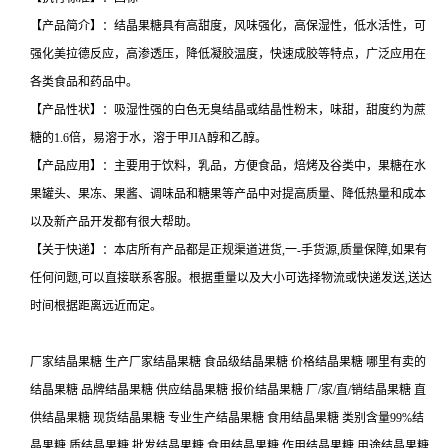
【产品简介】：结晶果糖具有高甜度，风味强化，高保湿性，低水活性，可
强化美拉德反应，高渗透压，降低凝胶温度，快速成胶等特点，广泛应用在
各类食品和药品中。
【产品性状】：吸湿性强的白色无臭结晶或结晶性粉末，味甜，甜度约为蔗
糖的1.6倍，易溶于水，溶于甲JIA醇和乙醇。
【产品应用】：主要用于饮料，乳品，方便食品，焙烤及谷类中，果糖在水
果罐头、果冻、果酱、调味品和糖果等产品中对提高质量、降低热量和成本
以及新产品开发都有很大帮助。
【关于快递】：本店所有产品都是正规渠道进货,一-手货源,质量保障,如果有
任何问题,可以直接联系客服。根据重量以及大小可选择物流或快递发送,送达
时间根据距离远近而定。
厂家结晶果糖 生产厂家结晶果糖 食品级结晶果糖 价格结晶果糖 哪里有卖的
结晶果糖 品牌结晶果糖 供应结晶果糖 报价结晶果糖 厂/家/直/销结晶果糖 直
供结晶果糖 现货结晶果糖 专业生产结晶果糖 食用结晶果糖 类别含量99%结
晶果糖 质结晶果糖 批发结晶果糖 食用结晶果糖 作用结晶果糖 用途结晶果糖