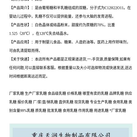
【产品简介】：是由葡萄糖和半乳糖组成的双糖，分子式为C12H22O11。在
婴幼儿过程中，乳糖不仅可以提供能量，还参与大脑的发育进程。
【产品性状】：白色晶体或结晶粉末，甜度约为蔗糖的70%，比重
1.525（20℃），在120℃失去结晶水。
【产品应用】：用于制婴儿食品、糖果、人造奶油等。医药上用作矫味剂，
可由乳清提取而得。
【关于快递】：本店所有产品都是正规渠道进货,一-手货源,质量保障,如果有
任何问题,可以直接联系客服。根据重量以及大小可选择物流或快递发送,送达
时间根据距离远近而定。
厂家乳糖 生产厂家乳糖 食品级乳糖 价格乳糖 哪里有卖的乳糖 品牌乳糖 供应
乳糖 报价乳糖 厂/家/直/销乳糖 直供乳糖 现货乳糖 专业生产乳糖 食用乳糖 类
别含量99%乳糖 质乳糖 批发乳糖 食用乳糖 作用乳糖 用途乳糖 *厂家乳糖