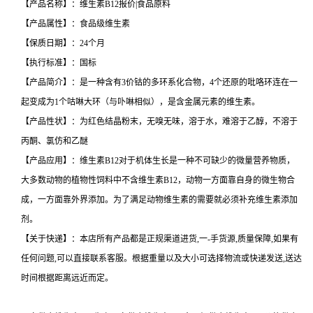
【产品名称】：维生素B12报价|食品原料
【产品属性】：食品级维生素
【保质日期】：24个月
【执行标准】：国标
【产品简介】：是一种含有3价钴的多环系化合物，4个还原的吡咯环连在一
起变成为1个咕啉大环（与卟啉相似），是含金属元素的维生素。
【产品性状】：为红色结晶粉末，无嗅无味，溶于水，难溶于乙醇，不溶于
丙酮、氯仿和乙醚
【产品应用】：维生素B12对于机体生长是一种不可缺少的微量营养物质，
大多数动物的植物性饲料中不含维生素B12，动物一方面靠自身的微生物合
成，一方面靠外界添加。为了满足动物维生素的需要就必须补充维生素添加
剂。
【关于快递】：本店所有产品都是正规渠道进货,一-手货源,质量保障,如果有
任何问题,可以直接联系客服。根据重量以及大小可选择物流或快递发送,送达
时间根据距离远近而定。