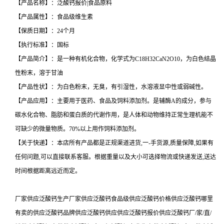
【产品名称】：泛酸钙报价|食品原料
【产品属性】：食品级维生素
【保质日期】：24个月
【执行标准】：国标
【产品简介】：是一种有机化合物，化学式为C18H32CaN2O10，为白色结晶
性粉末，溶于甘油
【产品性状】：为白色粉末，无臭，有引湿性，水溶液显中性或弱碱性。
【产品应用】：主要用于医药、食品及饲料添加剂。是辅酶A的成分，参与
碳水化合物、脂肪和蛋白质的代谢作用，是人体和动物维持正常生理机能不
可缺少的微量物质。70%以上用作饲料添加剂。
【关于快递】：本店所有产品都是正规渠道进货,一-手货源,质量保障,如果有
任何问题,可以直接联系客服。根据重量以及大小可选择物流或快递发送,送达
时间根据距离远近而定。
厂家供应泛酸钙生产厂家供应泛酸钙食品级供应泛酸钙价格供应泛酸钙哪里
有卖的供应泛酸钙品牌供应泛酸钙供应供应泛酸钙报价供应泛酸钙厂/家/直/