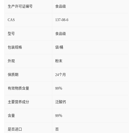
生产许可证编号
食品级
CAS
137-08-6
型号
食品级
包装规格
袋/桶
外观
粉末
保质期
24个月
有效物质含量
99％
主要营养成分
泛酸钙
含量
99％
是否进口
否