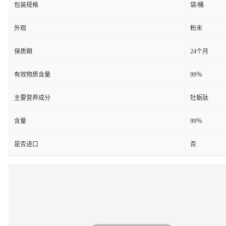
包装规格
袋/桶
外观
粉末
保质期
24个月
有效物质含量
99％
主要营养成分
牡蛎肽
含量
99％
是否进口
否