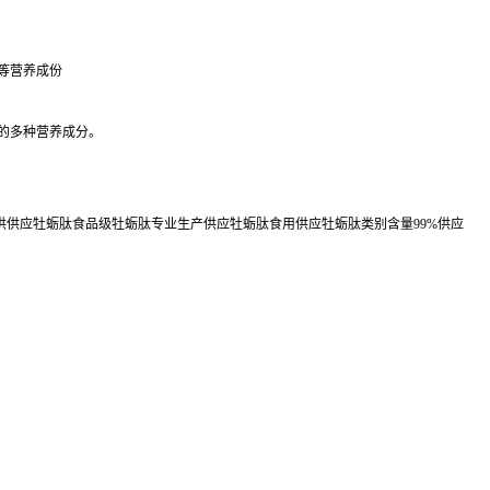
等营养成份
的多种营养成分。
供供应牡蛎肽食品级牡蛎肽专业生产供应牡蛎肽食用供应牡蛎肽类别含量99%供应