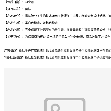
【保质日期】：24个月
【执行标准】：国标
【产品简介】：是将肽分子生物技术运用于牡蛎加工过程，经酶解制成牡蛎肽。
【产品性状】：类白色粉末，淡棕色粉末
【产品应用】：完全保留了牡蛎原有的维生素、微量元素和牛磺酸等营养成份，
【关于签收】：为保障您的权益,请当场验货卸车,如包装破损、商品数量不对,请
厂家供应牡蛎肽生产厂家供应牡蛎肽食品级供应牡蛎肽价格供应牡蛎肽哪里有卖的供
牡蛎肽质供应牡蛎肽批发供应牡蛎肽食用供应牡蛎肽作用供应牡蛎肽用途供应牡蛎