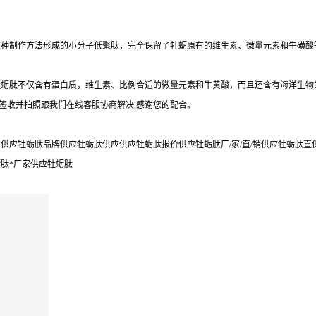
这种制作方法形成的小分子低聚肽，完全保留了牡蛎原有的维生素、微量元素和牛磺酸
牡蛎肽不仅含有蛋白质，维生素、比例合适的微量元素和牛黄酸，而且还含有海洋生物
勿签收并拍照跟我们在线客服协商解决,感谢您的配合。
应牡蛎肽品牌供应牡蛎肽供应供应牡蛎肽报价供应牡蛎肽厂/家/直/销供应牡蛎肽直
肽*厂家供应牡蛎肽