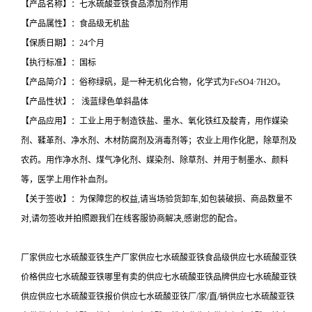
【产品名称】：七水硫酸亚铁食品添加剂作用
【产品属性】：食品级无机盐
【保质日期】：24个月
【执行标准】：国标
【产品简介】：俗称绿矾，是一种无机化合物，化学式为FeSO4·7H2O。
【产品性状】： 浅蓝绿色单斜晶体
【产品应用】：工业上用于制造铁盐、墨水、氧化铁红及靛青，用作媒染
剂、鞣革剂、净水剂、木材防腐剂及消毒剂等；农业上用作化肥，除草剂及
农药。用作净水剂、煤气净化剂、媒染剂、除草剂、并用于制墨水、颜料
等，医学上用作补血剂。
【关于签收】：为保障您的权益,请当场验货卸车,如包装破损、商品数量不
对,请勿签收并拍照跟我们在线客服协商解决,感谢您的配合。
厂家供应七水硫酸亚铁生产厂家供应七水硫酸亚铁食品级供应七水硫酸亚铁
价格供应七水硫酸亚铁哪里有卖的供应七水硫酸亚铁品牌供应七水硫酸亚铁
供应供应七水硫酸亚铁报价供应七水硫酸亚铁厂/家/直/销供应七水硫酸亚铁