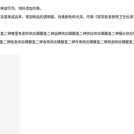
磷钾调节剂、饲料添加剂等。
成品率，增加制品的透明度，改善颜色和光泽。中国《现货批发使用卫生标准》（GB27
氢二钾哪里有卖的供应磷酸氢二钾品牌供应磷酸氢二钾供应供应磷酸氢二钾报价供应磷
酸氢二钾批发供应磷酸氢二钾食用供应磷酸氢二钾作用供应磷酸氢二钾用途供应磷酸氢