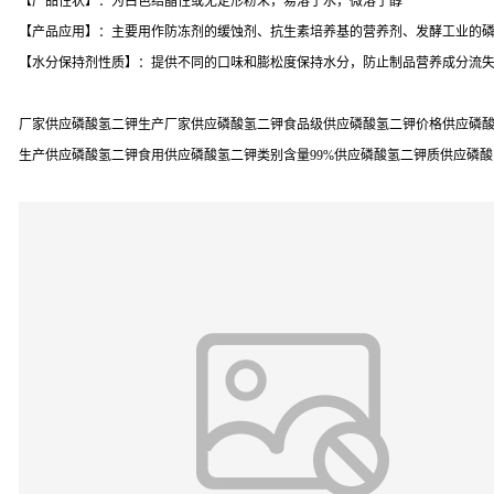
【产品性状】：为白色结晶性或无定形粉末，易溶于水，微溶于醇
【产品应用】：主要用作防冻剂的缓蚀剂、抗生素培养基的营养剂、发酵工业的
【水分保持剂性质】：提供不同的口味和膨松度保持水分，防止制品营养成分流失及提高
厂家供应磷酸氢二钾生产厂家供应磷酸氢二钾食品级供应磷酸氢二钾价格供应磷酸
生产供应磷酸氢二钾食用供应磷酸氢二钾类别含量99%供应磷酸氢二钾质供应磷