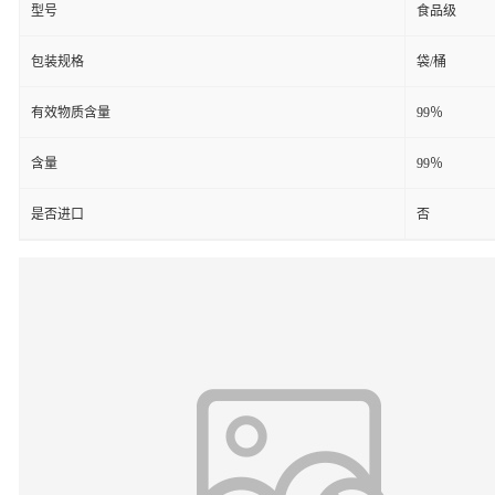
型号
食品级
包装规格
袋/桶
有效物质含量
99％
含量
99％
是否进口
否