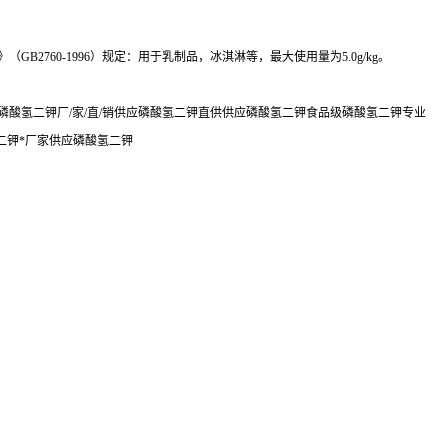
60-1996）规定：用于乳制品，冰淇淋等，最大使用量为5.0g/kg。
酸氢二钾厂/家/直/销供应磷酸氢二钾直供供应磷酸氢二钾食品级磷酸氢二钾专业
二钾*厂家供应磷酸氢二钾